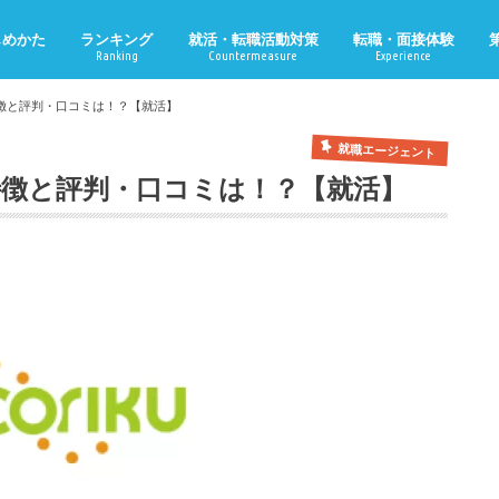
じめかた
ランキング
就活・転職活動対策
転職・面接体験
Ranking
Countermeasure
Experience
の特徴と評判・口コミは！？【就活】
就職エージェント
つの特徴と評判・口コミは！？【就活】