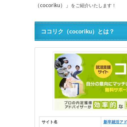
（cocoriku）」
をご紹介いたします！
ココリク（cocoriku）とは？
サイト名
新卒就活ア