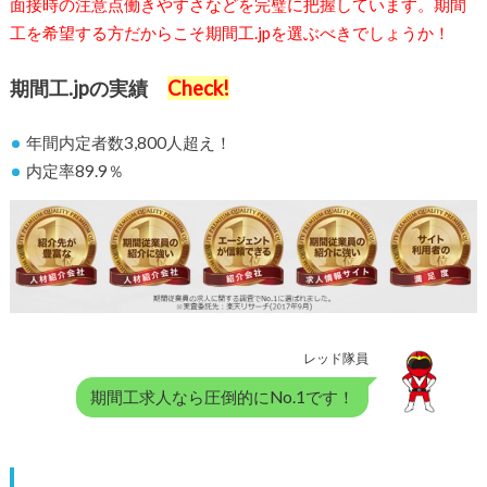
面接時の注意点働きやすさなどを完璧に把握しています。期間
工を希望する方だからこそ期間工.jpを選ぶべきでしょうか！
期間工.jpの実績
Check!
年間内定者数3,800人超え！
内定率89.9％
レッド隊員
期間工求人なら圧倒的にNo.1です！