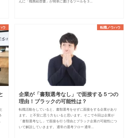
んに「職務経歴書」が簡単に書けるツールを３…
ハウ
転職ノウハウ
と
企業が「書類選考なし」で面接する５つの
理由！ブラックの可能性は？
と
転職活動をしていると、書類選考をせずに面接をする企業があり
6
ます。 と不安に思う方もいると思います。そこで今回は企業が
．
「書類選考なし」で面接を行う理由とブラック企業の可能性につ
いて解説していきます。 通常の選考フロー 通常…