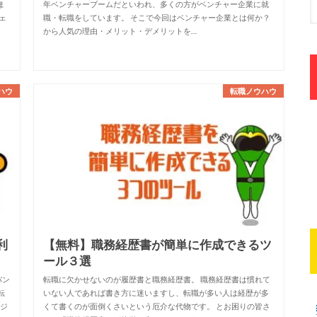
ま
年ベンチャーブームだといわれ、多くの方がベンチャー企業に就
ェ
職・転職をしています。 そこで今回はベンチャー企業とは何か？
から人気の理由・メリット・デメリットを…
ハウ
転職ノウハウ
利
【無料】職務経歴書が簡単に作成できるツ
ール３選
バン
転職に欠かせないのが履歴書と職務経歴書。 職務経歴書は慣れて
転
いない人であれば書き方に迷いますし、転職が多い人は経歴が多
ージ
くて書くのが面倒くさいという厄介な代物です。 とお困りの皆さ