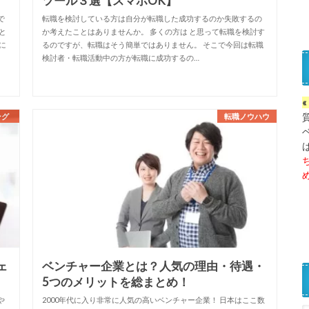
ツール３選【スマホOK】
で
転職を検討している方は自分が転職した成功するのか失敗するの
と
か考えたことはありませんか。 多くの方は と思って転職を検討す
に
るのですが、転職はそう簡単ではありません。 そこで今回は転職
検討者・転職活動中の方が転職に成功するの…
ング
転職ノウハウ
ェ
ベンチャー企業とは？人気の理由・待遇・
5つのメリットを総まとめ！
や
2000年代に入り非常に人気の高いベンチャー企業！ 日本はここ数