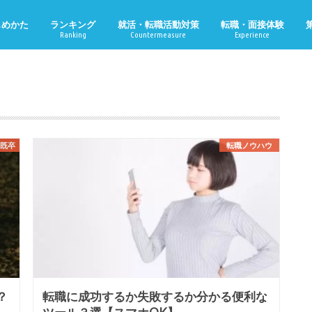
じめかた
ランキング
就活・転職活動対策
転職・面接体験
Ranking
Countermeasure
Experience
・既卒
転職ノウハウ
？
転職に成功するか失敗するか分かる便利な