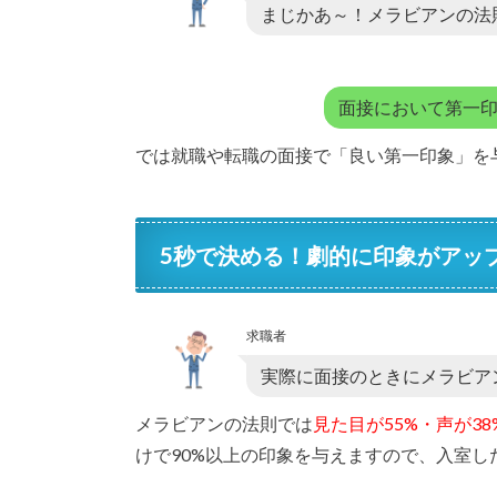
まじかあ～！メラビアンの法
面接において第一
では就職や転職の面接で「良い第一印象」を
5秒で決める！劇的に印象がアッ
求職者
実際に面接のときにメラビア
メラビアンの法則では
見た目が55%・声が3
けで90%以上の印象を与えますので、入室し