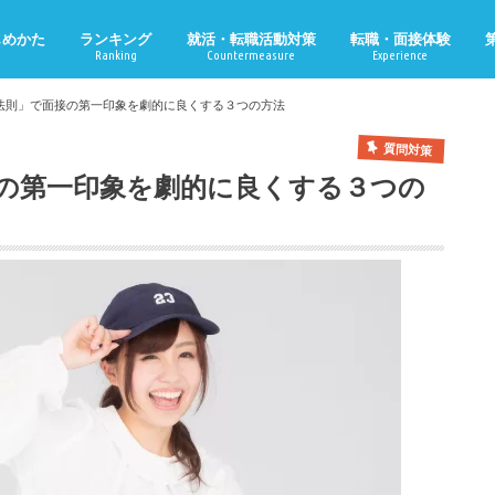
じめかた
ランキング
就活・転職活動対策
転職・面接体験
Ranking
Countermeasure
Experience
法則」で面接の第一印象を劇的に良くする３つの方法
質問対策
の第一印象を劇的に良くする３つの