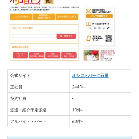
公式サイト
オシゴトパーク石川
正社員
244件~
契約社員
-
派遣・紹介予定派遣
10件~
アルバイト・パート
68件~