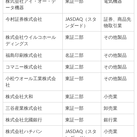
株式会社アイ・オー・デ
東証一部
電気機器
ータ機器
今村証券株式会社
JASDAQ（スタ
証券、商品先
ンダード）
物取引業
株式会社ウイルコホール
東証二部
その他製品
ディングス
福島印刷株式会社
名証二部
その他製品
コマニー株式会社
東証二部
その他製品
小松ウオール工業株式会
東証一部
その他製品
社
株式会社大和
東証二部
小売業
三谷産業株式会社
東証一部
卸売業
株式会社北國銀行
東証一部
銀行業
株式会社ハチバン
JASDAQ（スタ
小売業