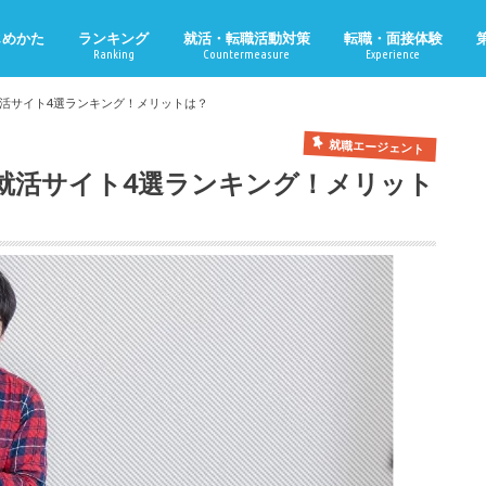
じめかた
ランキング
就活・転職活動対策
転職・面接体験
Ranking
Countermeasure
Experience
活サイト4選ランキング！メリットは？
就職エージェント
就活サイト4選ランキング！メリット