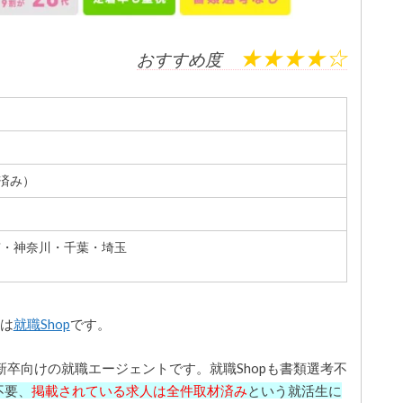
★★★★☆
おすすめ度
材済み）
京・神奈川・千葉・埼玉
位は
就職Shop
です。
新卒向けの就職エージェントです。就職Shopも書類選考不
不要、
掲載されている求人は全件取材済み
という就活生に