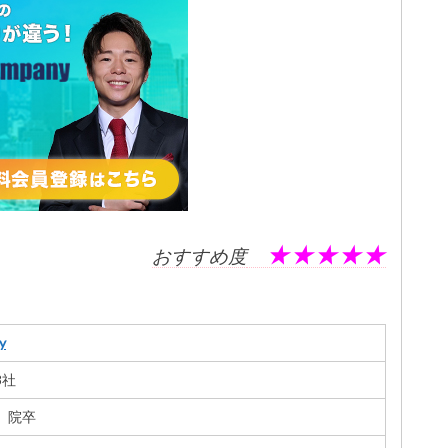
★★★★★
おすすめ度
y
8社
、院卒