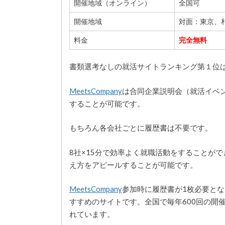
開催地域（オンライン）
全国可
開催地域
対面：東京、
料金
完全無料
書類選考なしの就活サイトランキング第１位はMee
MeetsCompany
は合同企業説明会（就活イベ
することが可能です。
もちろん各会社ごとに履歴書は不要です。
8社×15分
で効率よく就職活動をすることがで
え方をアピールすることが可能です。
MeetsCompany
参加時に履歴書が1枚必要と
すすめのサイトです。全国で毎年600回の開
れています。