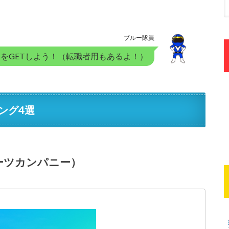
ブルー隊員
をGETしよう！（転職者用もあるよ！）
ング4選
（ミーツカンパニー）