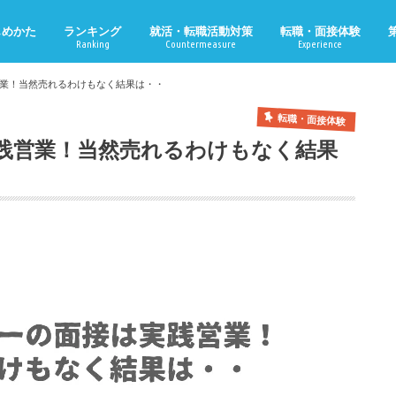
じめかた
ランキング
就活・転職活動対策
転職・面接体験
Ranking
Countermeasure
Experience
業！当然売れるわけもなく結果は・・
転職・面接体験
践営業！当然売れるわけもなく結果