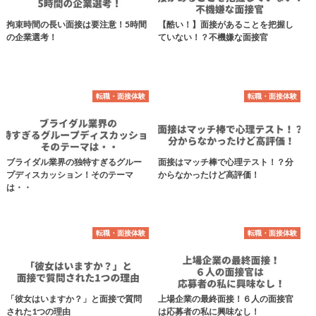
拘束時間の長い面接は要注意！5時間
【酷い！】面接があることを把握し
の企業選考！
ていない！？不機嫌な面接官
転職・面接体験
転職・面接体験
ブライダル業界の独特すぎるグルー
面接はマッチ棒で心理テスト！？分
プディスカッション！そのテーマ
からなかったけど高評価！
は・・
転職・面接体験
転職・面接体験
「彼女はいますか？」と面接で質問
上場企業の最終面接！６人の面接官
された1つの理由
は応募者の私に興味なし！